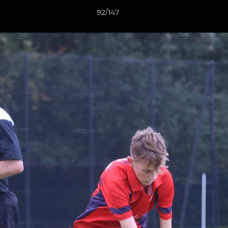
92/147